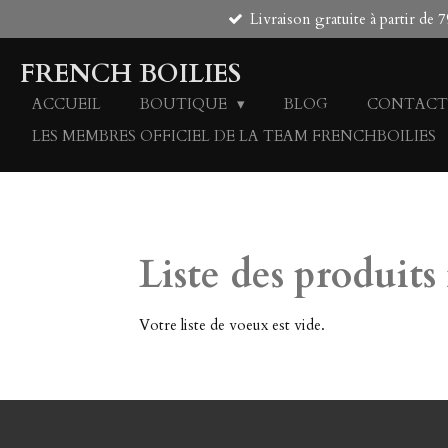
Livraison gratuite à partir de
Passer
au
contenu
FRENCH BOILIES
principal
ACCUEIL
BOUTIQUE
BLOG
CONTACT
LES MEMBRES OFFICIEL DE LA TEAM FRENCHBOILIES
Liste des produits 
Votre liste de voeux est vide.