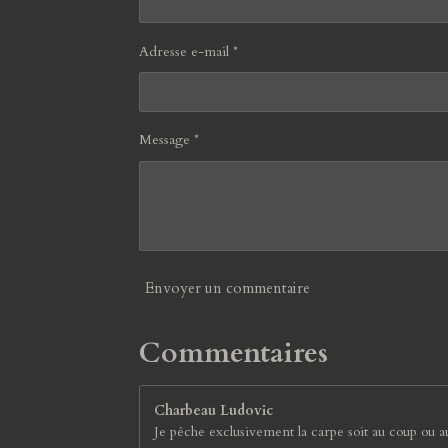
i
6
o
3
n
Adresse e-mail *
1
5
7
8
9
Message *
4
7
3
7
é
t
o
Envoyer un commentaire
i
l
Commentaires
e
s
Charbeau Ludovic
Je pêche exclusivement la carpe soit au coup ou 