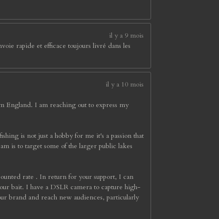
il y a 9 mois
ie rapide et efficace toujours livré dans les
il y a 10 mois
om England. I am reaching out to express my
ishing is not just a hobby for me it's a passion that
 is to target some of the larger public lakes
counted rate . In return for your support, I can
our bait. I have a DSLR camera to capture high-
our brand and reach new audiences, particularly