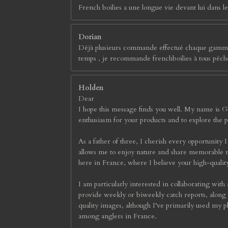
French boilies a une longue vie devant lui dans l
Dorian
Déjà plusieurs commande effectué chaque gamme a é
temps , je recommande frenchboilies à tous pêche
Holden
Dear
I hope this message finds you well. My name is 
enthusiasm for your products and to explore the p
As a father of three, I cherish every opportunity I 
allows me to enjoy nature and share memorable mo
here in France, where I believe your high-quality
I am particularly interested in collaborating with
provide weekly or biweekly catch reports, along
quality images, although I’ve primarily used my 
among anglers in France.