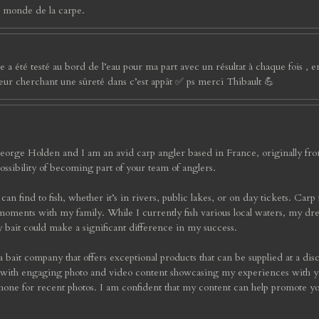
e monde de la carpe.
té testé au bord de l’eau pour ma part avec un résultat à chaque fois , envo
ur cherchant une sûreté dans c’est appât ✅ ps merci Thibault 💪
George Holden and I am an avid carp angler based in France, originally fr
ossibility of becoming part of your team of anglers.
can find to fish, whether it’s in rivers, public lakes, or on day tickets. Carp f
ments with my family. While I currently fish various local waters, my dream
 bait could make a significant difference in my success.
 a bait company that offers exceptional products that can be supplied at a dis
 with engaging photo and video content showcasing my experiences with y
phone for recent photos. I am confident that my content can help promote y