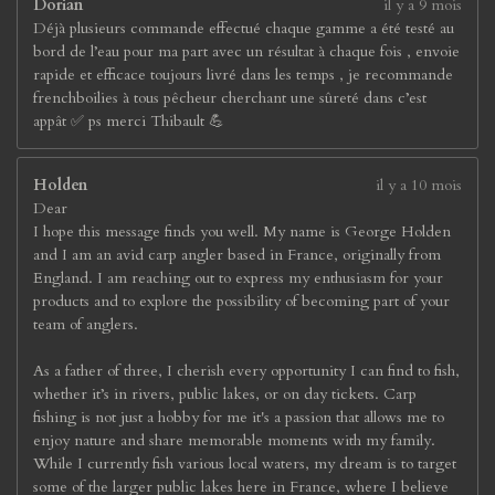
Dorian
il y a 9 mois
Déjà plusieurs commande effectué chaque gamme a été testé au
bord de l’eau pour ma part avec un résultat à chaque fois , envoie
rapide et efficace toujours livré dans les temps , je recommande
frenchboilies à tous pêcheur cherchant une sûreté dans c’est
appât ✅ ps merci Thibault 💪
Holden
il y a 10 mois
Dear
I hope this message finds you well. My name is George Holden
and I am an avid carp angler based in France, originally from
England. I am reaching out to express my enthusiasm for your
products and to explore the possibility of becoming part of your
team of anglers.
As a father of three, I cherish every opportunity I can find to fish,
whether it’s in rivers, public lakes, or on day tickets. Carp
fishing is not just a hobby for me it's a passion that allows me to
enjoy nature and share memorable moments with my family.
While I currently fish various local waters, my dream is to target
some of the larger public lakes here in France, where I believe