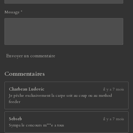
5
7
Message *
8
9
4
7
3
7
é
Envoyer un commentaire
t
o
i
Commentaires
l
e
Charbeau Ludovic
il y a 7 mois
s
Je pêche exclusivement la carpe soit au coup ou au method
feeder
Sebseb
il y a 7 mois
Sympa le concours m***e a tous