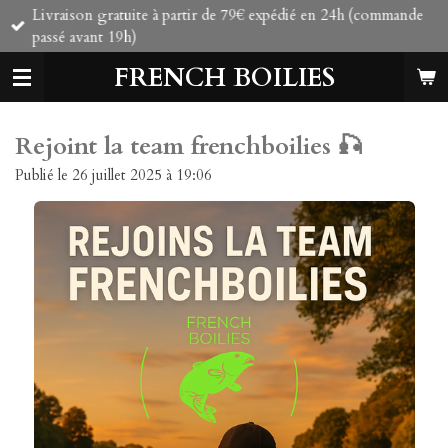
Livraison gratuite à partir de 79€ expédié en 24h (commande
Passer
passé avant 19h)
au
contenu
FRENCH BOILIES
principal
Rejoint la team frenchboilies 🎣
Publié le 26 juillet 2025 à 19:06