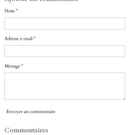
a
a
a
a
g
g
g
g
Nom *
e
e
e
e
r
r
r
r
Adresse e-mail *
Message *
Envoyer un commentaire
Commentaires