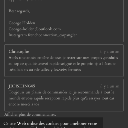
Best regards,
George Holden
George-holden@outlook.com
Instergram frenchconnection_carpangler
Christophe
il y a un an
Après une année entière de tests je rester sur mes propos ,produits
au top de qualité ,envoi rapide soigné et le proprio tjs a l écoute
,résultats tjs au rdv ,allez y les.yeiw fermées
JBFISHING85
il y a un an
Toujours un plaisir de commander ici je recommande à tout le
monde envoie rapide reception rapide plus qu'à essayer tout cas
encore merci à toi
Afficher plus de commentaires.
© 2024 - 2026 French boilies
Ce site Web utilise des cookies pour améliorer votre
Propulsé par
Webador