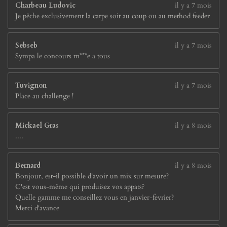
Charbeau Ludovic
il y a 7 mois
s
Je pêche exclusivement la carpe soit au coup ou au method feeder
Sebseb
il y a 7 mois
Sympa le concours m***e a tous
Tuvignon
il y a 7 mois
Place au challenge !
Mickael Gras
il y a 8 mois
....
Bernard
il y a 8 mois
Bonjour, est-il possible d'avoir un mix sur mesure?
C'est vous-même qui produisez vos appats?
Quelle gamme me conseillez vous en janvier-fevrier?
Merci d'avance