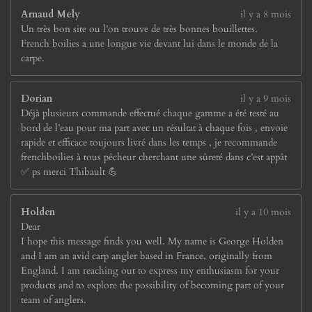
Arnaud Mely
il y a 8 mois
Un très bon site ou l’on trouve de très bonnes bouillettes.
French boilies a une longue vie devant lui dans le monde de la
carpe.
Dorian
il y a 9 mois
Déjà plusieurs commande effectué chaque gamme a été testé au
bord de l’eau pour ma part avec un résultat à chaque fois , envoie
rapide et efficace toujours livré dans les temps , je recommande
frenchboilies à tous pêcheur cherchant une sûreté dans c’est appât
✅ ps merci Thibault 💪
Holden
il y a 10 mois
Dear
I hope this message finds you well. My name is George Holden
and I am an avid carp angler based in France, originally from
England. I am reaching out to express my enthusiasm for your
products and to explore the possibility of becoming part of your
team of anglers.