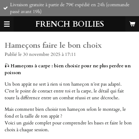
Livraison gratuite à partir de 79€ expédié en 24h (commande
Passer
passé avant 19h)
au
contenu
FRENCH BOILIES
principal
Hameçons faire le bon choix
Publié le 30 novembre 2025 à 17:11
🎣
Hameçons à carpe : bien choisir pour ne plus perdre un
poisson
Un bon appât ne sert à rien si ton hameçon n’est pas adapté.
C’est le point de contact entre toi et la carpe, le détail qui fait
toute la différence entre un combat réussi et une décroche.
Mais comment bien choisir ton hameçon selon le montage, le
fond et la taille de ton appât ?
Voici un guide complet pour comprendre les bases et faire le bon
choix à chaque session.