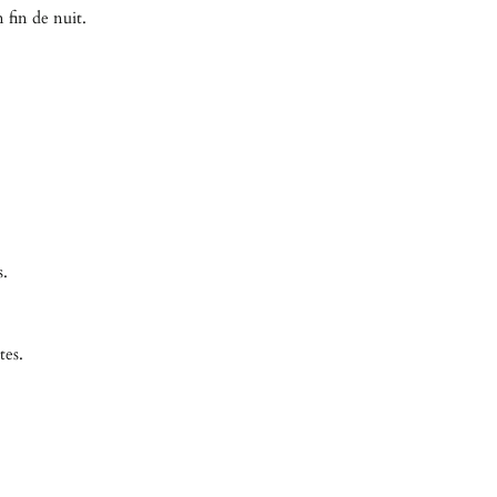
 fin de nuit.
s.
tes.