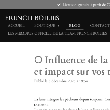
Livraison gratuite à partir d
Passer
au
contenu
FRENCH BOILIES
principal
ACCUEIL
BOUTIQUE
BLOG
CONTACT
LES MEMBRES OFFICIEL DE LA TEAM FRENCHBOILIES
🌕 Influence de la
et impact sur vos
Publié le 8 décembre 2025 à 19:54
La lune intrigue les pêcheurs depuis toujours. Cer
ancienne.