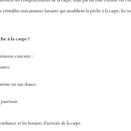
réellement les comportements de la carpe, mais pas du tout comme on l’i
s véritables mécanismes lunaires qui modifient la pêche à la carpe, les 
che à la carpe ?
éléments concrets :
aires.
 même en eau douce.
 jour/nuit.
nfiance et les horaires d’activité de la carpe.