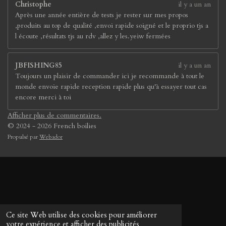
Christophe
il y a un an
Après une année entière de tests je rester sur mes propos
,produits au top de qualité ,envoi rapide soigné et le proprio tjs a
l écoute ,résultats tjs au rdv ,allez y les.yeiw fermées
JBFISHING85
il y a un an
Toujours un plaisir de commander ici je recommande à tout le
monde envoie rapide reception rapide plus qu'à essayer tout cas
encore merci à toi
Afficher plus de commentaires.
© 2024 - 2026 French boilies
Propulsé par
Webador
Ce site Web utilise des cookies pour améliorer
votre expérience et afficher des publicités