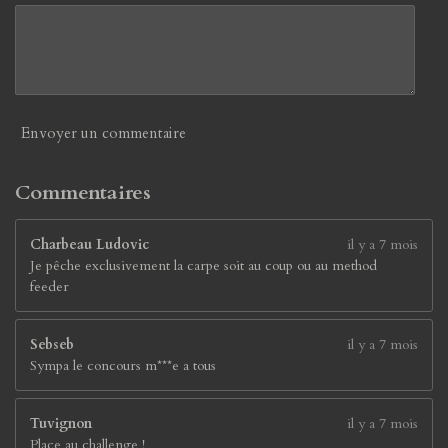
9
4
7
3
7
é
Envoyer un commentaire
t
o
i
Commentaires
l
e
Charbeau Ludovic
il y a 7 mois
s
Je pêche exclusivement la carpe soit au coup ou au method
feeder
Sebseb
il y a 7 mois
Sympa le concours m***e a tous
Tuvignon
il y a 7 mois
Place au challenge !