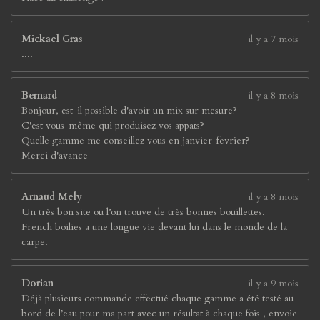
Mickael Gras
il y a 7 mois
....
Bernard
il y a 8 mois
Bonjour, est-il possible d'avoir un mix sur mesure?
C'est vous-même qui produisez vos appats?
Quelle gamme me conseillez vous en janvier-fevrier?
Merci d'avance
Arnaud Mely
il y a 8 mois
Un très bon site ou l’on trouve de très bonnes bouillettes.
French boilies a une longue vie devant lui dans le monde de la
carpe.
Dorian
il y a 9 mois
Déjà plusieurs commande effectué chaque gamme a été testé au
bord de l’eau pour ma part avec un résultat à chaque fois , envoie