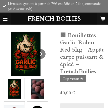
Livraison gratuite à partir de 79€ expédié en 24h (commande
Passer
passé avant 19h)
au
contenu
FRENCH BOILIES
principal
🟩 Bouillettes
Garlic Robin
Red 5kg– Appât
carpe puissant &
épicé –
FrenchBoilies
Top vente 🔥
40,00 €