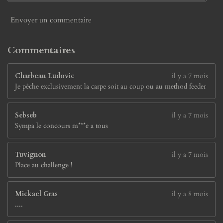
7
é
Envoyer un commentaire
t
o
i
Commentaires
l
e
Charbeau Ludovic
il y a 7 mois
s
Je pêche exclusivement la carpe soit au coup ou au method feeder
Sebseb
il y a 7 mois
Sympa le concours m***e a tous
Tuvignon
il y a 7 mois
Place au challenge !
Mickael Gras
il y a 8 mois
....