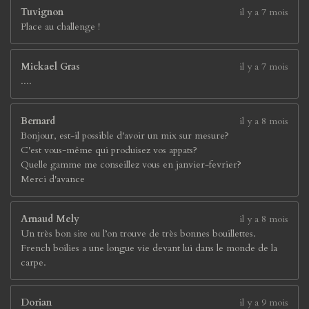
Tuvignon
il y a 7 mois
Place au challenge !
Mickael Gras
il y a 7 mois
....
Bernard
il y a 8 mois
Bonjour, est-il possible d'avoir un mix sur mesure?
C'est vous-même qui produisez vos appats?
Quelle gamme me conseillez vous en janvier-fevrier?
Merci d'avance
Arnaud Mely
il y a 8 mois
Un très bon site ou l’on trouve de très bonnes bouillettes.
French boilies a une longue vie devant lui dans le monde de la
carpe.
Dorian
il y a 9 mois