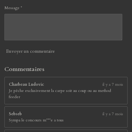
7
Message *
8
9
4
7
3
7
é
Envoyer un commentaire
t
o
i
Commentaires
l
e
Charbeau Ludovic
il y a 7 mois
s
Je pêche exclusivement la carpe soit au coup ou au method
feeder
Sebseb
il y a 7 mois
Sympa le concours m***e a tous