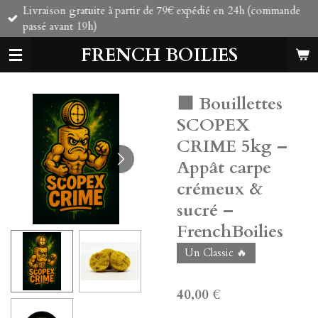
Livraison gratuite à partir de 79€ expédié en 24h (commande
Passer
passé avant 19h)
au
contenu
FRENCH BOILIES
principal
🟩 Bouillettes
SCOPEX
CRIME 5kg –
Appât carpe
crémeux &
sucré –
FrenchBoilies
Un Classic 🔥
40,00 €