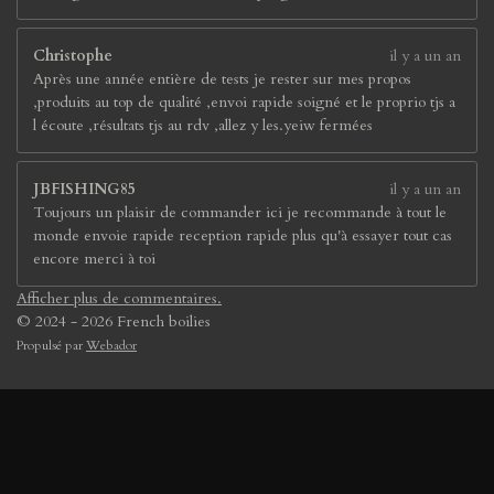
Christophe
il y a un an
Après une année entière de tests je rester sur mes propos
,produits au top de qualité ,envoi rapide soigné et le proprio tjs a
l écoute ,résultats tjs au rdv ,allez y les.yeiw fermées
JBFISHING85
il y a un an
Toujours un plaisir de commander ici je recommande à tout le
monde envoie rapide reception rapide plus qu'à essayer tout cas
encore merci à toi
Afficher plus de commentaires.
© 2024 - 2026 French boilies
Propulsé par
Webador