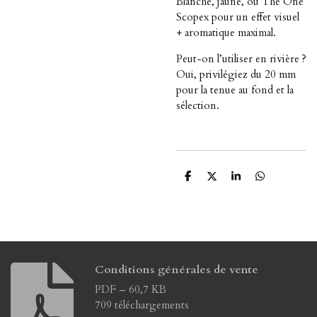
Blanche, jaune, ou The One
Scopex pour un effet visuel
+ aromatique maximal.
Peut-on l’utiliser en rivière ?
Oui, privilégiez du 20 mm
pour la tenue au fond et la
sélection.
P
P
P
P
a
a
a
a
r
r
r
r
t
t
t
t
a
a
a
a
g
g
g
g
e
e
e
e
r
r
r
r
Conditions générales de vente
PDF – 60,7 KB
709 téléchargements