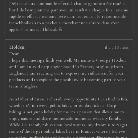
Déjà plusieurs commande effectué chaque gamme a été testé au
bord de l’eau pour ma part avec un résultat à chaque fois , envoie
rapide et efficace toujours livré dans les temps , je recommande
frenchboilies à tous pêcheur cherchant une sûreté dans c’est
appât ✅ ps merci Thibault 💪
Holden
il y a 10 mois
Dear
I hope this message finds you well. My name is George Holden
and I am an avid carp angler based in France, originally from
England. I am reaching out to express my enthusiasm for your
products and to explore the possibility of becoming part of your
team of anglers.
As a father of three, I cherish every opportunity I can find to fish,
whether it’s in rivers, public lakes, or on day tickets. Carp
fishing is not just a hobby for me it's a passion that allows me to
enjoy nature and share memorable moments with my family.
While I currently fish various local waters, my dream is to target
some of the larger public lakes here in France, where I believe
your high-quality bait could make a significant difference in my