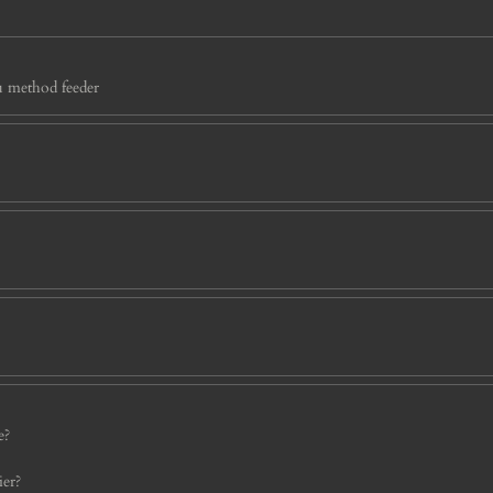
u method feeder
e?
ier?