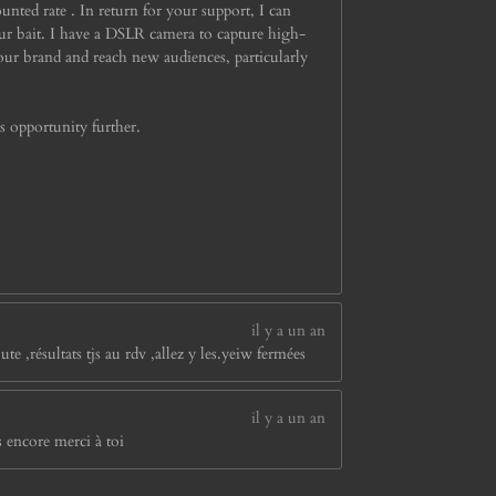
ounted rate . In return for your support, I can
r bait. I have a DSLR camera to capture high-
our brand and reach new audiences, particularly
s opportunity further.
il y a un an
te ,résultats tjs au rdv ,allez y les.yeiw fermées
il y a un an
 encore merci à toi