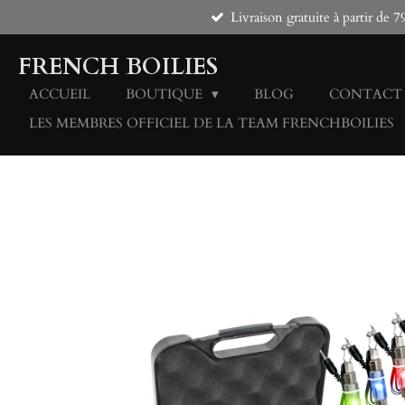
Livraison gratuite à partir d
Passer
au
contenu
FRENCH BOILIES
principal
ACCUEIL
BOUTIQUE
BLOG
CONTACT
LES MEMBRES OFFICIEL DE LA TEAM FRENCHBOILIES