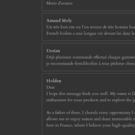
Merci d'avance
Arnaud Mely
Un très bon site ou l’on trouve de très bonnes boui
French boilies a une longue vie devant lui dans l
Dorian
Déjà plusieurs commande effectué chaque gamme a ét
je recommande frenchboilies à tous pêcheur cherc
Holden
Dear
I hope this message finds you well. My name is G
enthusiasm for your products and to explore the p
As a father of three, I cherish every opportunity I 
allows me to enjoy nature and share memorable mo
here in France, where I believe your high-quality 