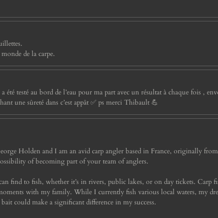
llettes.
e monde de la carpe.
é testé au bord de l’eau pour ma part avec un résultat à chaque fois , envoie
hant une sûreté dans c’est appât ✅ ps merci Thibault 💪
eorge Holden and I am an avid carp angler based in France, originally fro
ossibility of becoming part of your team of anglers.
can find to fish, whether it’s in rivers, public lakes, or on day tickets. Carp f
ments with my family. While I currently fish various local waters, my dream
bait could make a significant difference in my success.