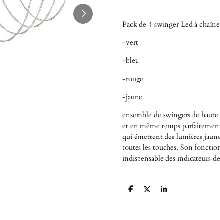
Pack de 4 swinger Led à chaîn
-vert
-bleu
-rouge
-jaune
ensemble de swingers de haute q
et en même temps parfaitement
qui émettent des lumières jaune
toutes les touches. Son foncti
indispensable des indicateurs 
P
P
P
a
a
a
r
r
r
t
t
t