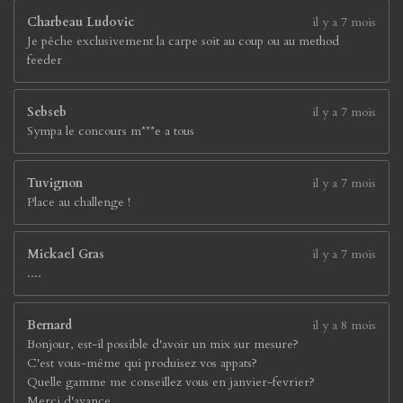
e
Charbeau Ludovic
il y a 7 mois
s
Je pêche exclusivement la carpe soit au coup ou au method
feeder
Sebseb
il y a 7 mois
Sympa le concours m***e a tous
Tuvignon
il y a 7 mois
Place au challenge !
Mickael Gras
il y a 7 mois
....
Bernard
il y a 8 mois
Bonjour, est-il possible d'avoir un mix sur mesure?
C'est vous-même qui produisez vos appats?
Quelle gamme me conseillez vous en janvier-fevrier?
Merci d'avance