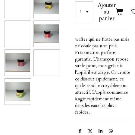
Ajouter
au
panier
wafter qui ne flotte pas mais
ne coule pas non plus.
Présentation parfaite
garantie. L'hameçon repose
sur le pont, mais grâce à
l'appât il est allégé. Ça croûte
ce dissout rapidement, ce
qui le rend incroyablement
attractif. L'appât commence
à agir rapidement même
dans les eaux les plus
froides.
P
P
P
P