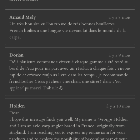
Arnaud Mely
il y a 8 mois
Un très bon site ou l’on trouve de très bonnes bouillettes.
French boilies a une longue vie devant lui dans le monde de la
carpe.
Dorian
il y a 9 mois
Déjà plusieurs commande effectué chaque gamme a été testé au
bord de l’eau pour ma part avec un résultat à chaque fois , envoie
rapide et efficace toujours livré dans les temps , je recommande
frenchboilies à tous pêcheur cherchant une sûreté dans c’est
appât ✅ ps merci Thibault 💪
Holden
il y a 10 mois
Dear
I hope this message finds you well. My name is George Holden
and I am an avid carp angler based in France, originally from
England. I am reaching out to express my enthusiasm for your
products and to explore the possibility of becoming part of your