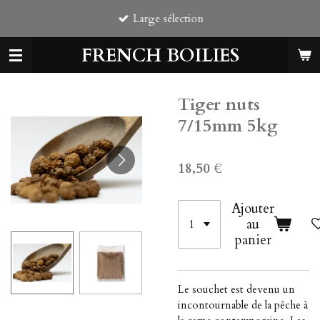
Passer
Large sélection
au
contenu
FRENCH BOILIES
principal
Tiger nuts
7/15mm 5kg
18,50 €
Ajouter
au
panier
Le souchet est devenu un
incontournable de la pêche à