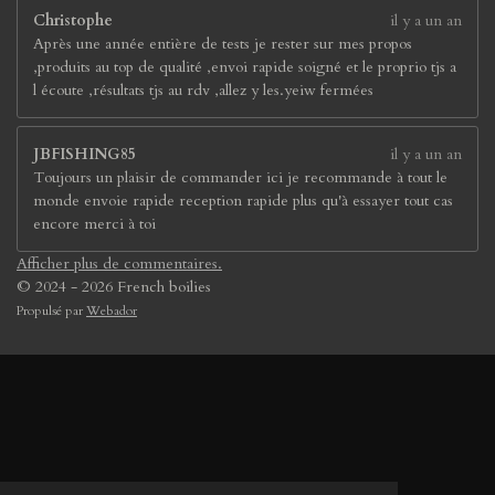
Christophe
il y a un an
Après une année entière de tests je rester sur mes propos
,produits au top de qualité ,envoi rapide soigné et le proprio tjs a
l écoute ,résultats tjs au rdv ,allez y les.yeiw fermées
JBFISHING85
il y a un an
Toujours un plaisir de commander ici je recommande à tout le
monde envoie rapide reception rapide plus qu'à essayer tout cas
encore merci à toi
Afficher plus de commentaires.
© 2024 - 2026 French boilies
Propulsé par
Webador