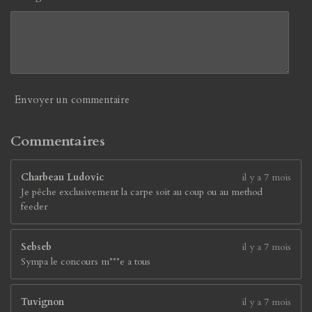
8
9
4
7
3
7
é
Envoyer un commentaire
t
o
i
Commentaires
l
e
Charbeau Ludovic
il y a 7 mois
s
Je pêche exclusivement la carpe soit au coup ou au method
feeder
Sebseb
il y a 7 mois
Sympa le concours m***e a tous
Tuvignon
il y a 7 mois