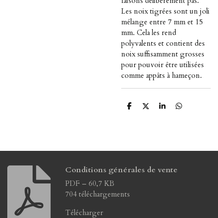
faisons délibérément pas.
Les noix tigrées sont un joli
mélange entre 7 mm et 15
mm. Cela les rend
polyvalents et contient des
noix suffisamment grosses
pour pouvoir être utilisées
comme appâts à hameçon.
P
P
P
P
a
a
a
a
r
r
r
r
t
t
t
t
a
a
a
a
g
g
g
g
e
e
e
e
r
r
r
r
Conditions générales de vente
PDF – 60,7 KB
704 téléchargements
Télécharger