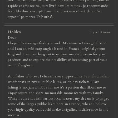
bord de l’eau pour ma part avec un résultat à chaque fois , envoie
rapide et efficace toujours livré dans les temps , je recommande
frenchboilies à tous pêcheur cherchant une sûreté dans c’est
appât ✅ ps merci Thibault 💪
Holden
il y a 10 mois
Dear
I hope this message finds you well. My name is George Holden
and I am an avid carp angler based in France, originally from
England. I am reaching out to express my enthusiasm for your
products and to explore the possibility of becoming part of your
team of anglers.
As a father of three, I cherish every opportunity I can find to fish,
whether it’s in rivers, public lakes, or on day tickets. Carp
fishing is not just a hobby for me it's a passion that allows me to
enjoy nature and share memorable moments with my family.
While I currently fish various local waters, my dream is to target
some of the larger public lakes here in France, where I believe
your high-quality bait could make a significant difference in my
success.