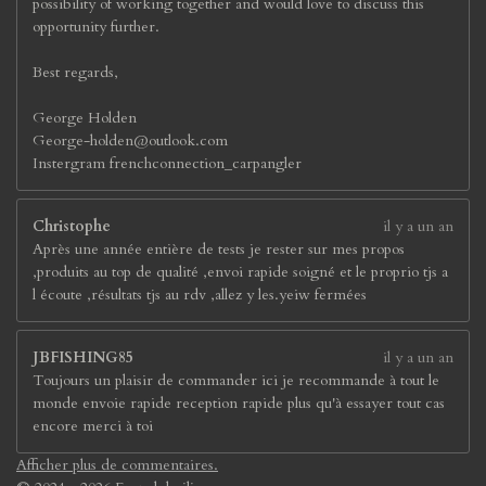
possibility of working together and would love to discuss this
opportunity further.
Best regards,
George Holden
George-holden@outlook.com
Instergram frenchconnection_carpangler
Christophe
il y a un an
Après une année entière de tests je rester sur mes propos
,produits au top de qualité ,envoi rapide soigné et le proprio tjs a
l écoute ,résultats tjs au rdv ,allez y les.yeiw fermées
JBFISHING85
il y a un an
Toujours un plaisir de commander ici je recommande à tout le
monde envoie rapide reception rapide plus qu'à essayer tout cas
encore merci à toi
Afficher plus de commentaires.