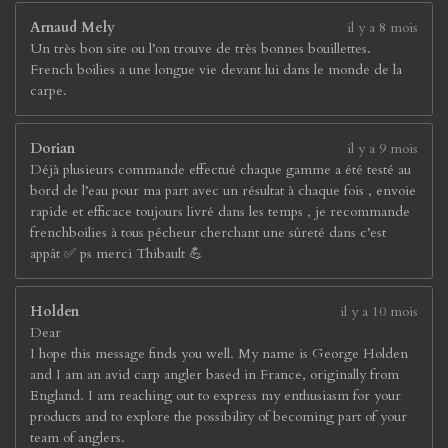
Arnaud Mely
il y a 8 mois
Un très bon site ou l’on trouve de très bonnes bouillettes.
French boilies a une longue vie devant lui dans le monde de la
carpe.
Dorian
il y a 9 mois
Déjà plusieurs commande effectué chaque gamme a été testé au
bord de l’eau pour ma part avec un résultat à chaque fois , envoie
rapide et efficace toujours livré dans les temps , je recommande
frenchboilies à tous pêcheur cherchant une sûreté dans c’est
appât ✅ ps merci Thibault 💪
Holden
il y a 10 mois
Dear
I hope this message finds you well. My name is George Holden
and I am an avid carp angler based in France, originally from
England. I am reaching out to express my enthusiasm for your
products and to explore the possibility of becoming part of your
team of anglers.