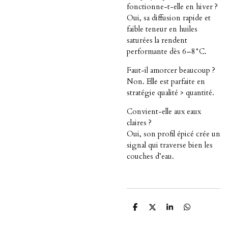
fonctionne-t-elle en hiver ?
Oui, sa diffusion rapide et
faible teneur en huiles
saturées la rendent
performante dès 6–8°C.
Faut-il amorcer beaucoup ?
Non. Elle est parfaite en
stratégie qualité > quantité.
Convient-elle aux eaux
claires ?
Oui, son profil épicé crée un
signal qui traverse bien les
couches d’eau.
P
P
P
P
a
a
a
a
r
r
r
r