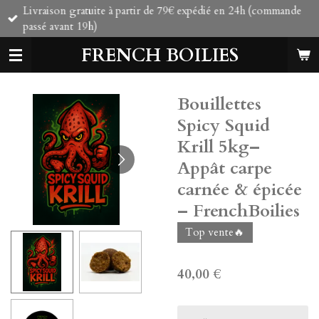
Livraison gratuite à partir de 79€ expédié en 24h (commande
Passer
passé avant 19h)
au
contenu
FRENCH BOILIES
principal
Bouillettes
Spicy Squid
Krill 5kg–
Appât carpe
carnée & épicée
– FrenchBoilies
Top vente🔥
40,00 €