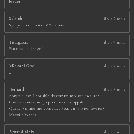
feeder
Sebseb
il y a 7 mois
Sympa le concours m***e a tous
Tuvignon
il y a 7 mois
Place au challenge !
Mickael Gras
il y a 7 mois
....
Bernard
il y a 8 mois
Bonjour, est-il possible d'avoir un mix sur mesure?
C'est vous-même qui produisez vos appats?
Quelle gamme me conseillez vous en janvier-fevrier?
Merci d'avance
Arnaud Mely
il y a 8 mois