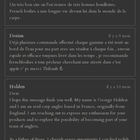
Un très bon site ou l’on trouve de très bonnes bouillettes.
French boilies a une longue vie devant lui dans le monde de la
carpe.
Dorian
il y a 9 mois
Déjà plusieurs commande effectué chaque gamme a été testé au
bord de l’eau pour ma part avec un résultat à chaque fois , envoie
rapide et efficace toujours livré dans les temps , je recommande
frenchboilies à tous pêcheur cherchant une sûreté dans c’est
appât ✅ ps merci Thibault 💪
Holden
il y a 10 mois
Dear
I hope this message finds you well. My name is George Holden
and I am an avid carp angler based in France, originally from
England. I am reaching out to express my enthusiasm for your
products and to explore the possibility of becoming part of your
team of anglers.
As a father of three, I cherish every opportunity I can find to fish,