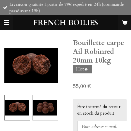
Livraison gratuite à partir de 79€ expédié en 24h (commande
Passer
passé avant 19h)
au
contenu
FRENCH BOILIES
principal
Bouillette carpe
Ail Robinred
20mm 10kg
Hot🔥
55,00 €
Être informé du retour
en stock du produit