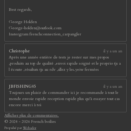
Best regards,
George Holden
George-holden@outlook.com
Instergram frenchconnection_carpangler
Christophe
il y a un an
Après une année entière de tests je rester sur mes propos
,produits au top de qualité ,envoi rapide soigné et le proprio tjs a
l écoute ,résultats tjs au rdv ,allez y les.yeiw fermées
JBFISHING85
il y a un an
Toujours un plaisir de commander ici je recommande à tout le
monde envoie rapide reception rapide plus qu'à essayer tout cas
encore merci à toi
Afficher plus de commentaires.
© 2024 - 2026 French boilies
Propulsé par
Webador