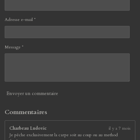
a
5
t
2
i
6
Adresse e-mail *
o
3
n
1
5
7
Message *
8
9
4
7
3
7
é
Envoyer un commentaire
t
o
i
Commentaires
l
e
Charbeau Ludovic
il y a 7 mois
s
Je pêche exclusivement la carpe soit au coup ou au method