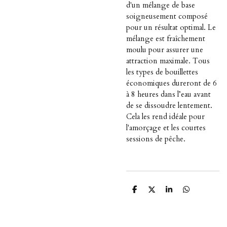
d'un mélange de base
soigneusement composé
pour un résultat optimal. Le
mélange est fraîchement
moulu pour assurer une
attraction maximale. Tous
les types de bouillettes
économiques dureront de 6
à 8 heures dans l’eau avant
de se dissoudre lentement.
Cela les rend idéale pour
l'amorçage et les courtes
sessions de pêche.
P
P
P
P
a
a
a
a
r
r
r
r
t
t
t
t
a
a
a
a