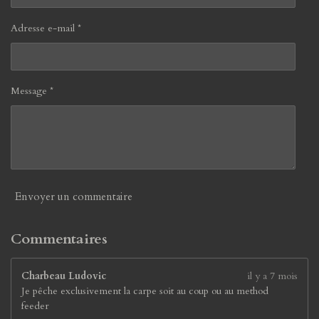
t
2
i
6
Adresse e-mail *
o
3
n
1
5
7
Message *
8
9
4
7
3
7
é
Envoyer un commentaire
t
o
i
Commentaires
l
e
Charbeau Ludovic
il y a 7 mois
s
Je pêche exclusivement la carpe soit au coup ou au method
feeder