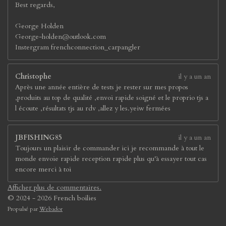
Best regards,
George Holden
George-holden@outlook.com
Instergram frenchconnection_carpangler
Christophe
il y a un an
Après une année entière de tests je rester sur mes propos
,produits au top de qualité ,envoi rapide soigné et le proprio tjs a
l écoute ,résultats tjs au rdv ,allez y les.yeiw fermées
JBFISHING85
il y a un an
Toujours un plaisir de commander ici je recommande à tout le
monde envoie rapide reception rapide plus qu'à essayer tout cas
encore merci à toi
Afficher plus de commentaires.
© 2024 - 2026 French boilies
Propulsé par
Webador