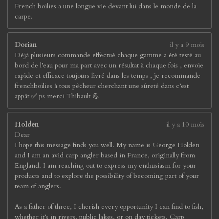
French boilies a une longue vie devant lui dans le monde de la
carpe.
Dorian
il y a 9 mois
Déjà plusieurs commande effectué chaque gamme a été testé au
bord de l’eau pour ma part avec un résultat à chaque fois , envoie
rapide et efficace toujours livré dans les temps , je recommande
frenchboilies à tous pêcheur cherchant une sûreté dans c’est
appât ✅ ps merci Thibault 💪
Holden
il y a 10 mois
Dear
I hope this message finds you well. My name is George Holden
and I am an avid carp angler based in France, originally from
England. I am reaching out to express my enthusiasm for your
products and to explore the possibility of becoming part of your
team of anglers.
As a father of three, I cherish every opportunity I can find to fish,
whether it’s in rivers, public lakes, or on day tickets. Carp