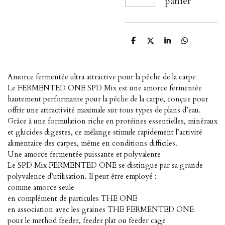
panier
P
P
P
P
a
a
a
a
r
r
r
r
t
t
t
t
a
a
a
a
Amorce fermentée ultra attractive pour la pêche de la carpe
g
g
g
g
Le FERMENTED ONE SPD Mix est une amorce fermentée
e
e
e
e
r
r
r
r
hautement performante pour la pêche de la carpe, conçue pour
offrir une attractivité maximale sur tous types de plans d’eau.
Grâce à une formulation riche en protéines essentielles, minéraux
et glucides digestes, ce mélange stimule rapidement l’activité
alimentaire des carpes, même en conditions difficiles.
Une amorce fermentée puissante et polyvalente
Le SPD Mix FERMENTED ONE se distingue par sa grande
polyvalence d’utilisation. Il peut être employé :
comme amorce seule
en complément de particules THE ONE
en association avec les graines THE FERMENTED ONE
pour le method feeder, feeder plat ou feeder cage